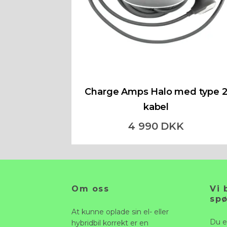
Charge Amps Halo med type 
kabel
4 990 DKK
Om oss
Vi 
sp
At kunne oplade sin el- eller
Du e
hybridbil korrekt er en