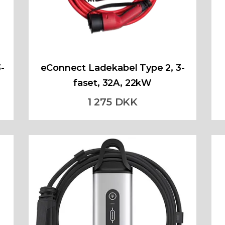
-
eConnect Ladekabel Type 2, 3-
faset, 32A, 22kW
1 275 DKK