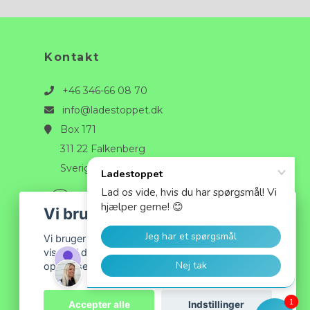
Kontakt
+46 346-66 08 70
info@ladestoppet.dk
Box 171
311 22 Falkenberg
Sverige
Vi bruger cookies
Vi bruger cookies til at tilpasse det indhold, der
vises til dig, og for at give dig den bedst mulige
oplevelse, når du handler hos os.
1
Accepter alle
Indstillinger