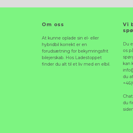
Om oss
Vi 
sp
At kunne oplade sin el- eller
Du e
hybridbil korrekt er en
os p
forudsætning for bekymringsfrit
spørg
bilejerskab. Hos Ladestoppet
kan 
finder du alt til et liv med en elbil.
info
du a
+46(
Chat
du fi
siden