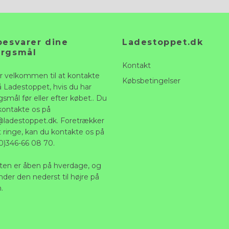
besvarer dine
Ladestoppet.dk
ørgsmål
Kontakt
r velkommen til at kontakte
Købsbetingelser
å Ladestoppet, hvis du har
smål før eller efter købet.. Du
kontakte os på
@ladestoppet.dk
. Foretrækker
t ringe, kan du kontakte os på
0)346-66 08 70.
ten er åben på hverdage, og
nder den nederst til højre på
.