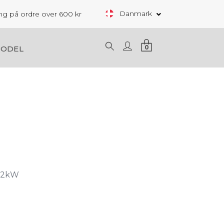
Danmark
ring på ordre over 600 kr
0
MODEL
 22kW