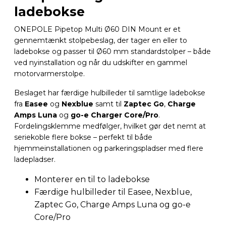
ladebokse
ONEPOLE Pipetop Multi Ø60 DIN Mount er et
gennemtænkt stolpebeslag, der tager en eller to
ladebokse og passer til Ø60 mm standardstolper – både
ved nyinstallation og når du udskifter en gammel
motorvarmerstolpe.
Beslaget har færdige hulbilleder til samtlige ladebokse
fra
Easee
og
Nexblue
samt til
Zaptec Go
,
Charge
Amps Luna
og
go-e Charger Core/Pro
.
Fordelingsklemme medfølger, hvilket gør det nemt at
seriekoble flere bokse – perfekt til både
hjemmeinstallationen og parkeringspladser med flere
ladepladser.
Monterer en til to ladebokse
Færdige hulbilleder til Easee, Nexblue,
Zaptec Go, Charge Amps Luna og go-e
Core/Pro