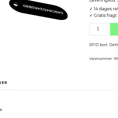
Leveringstid:
✓ 14 dages re
✓ Gratis fragt
RFID kort. Dett
Varenummer:
99
SER
e.