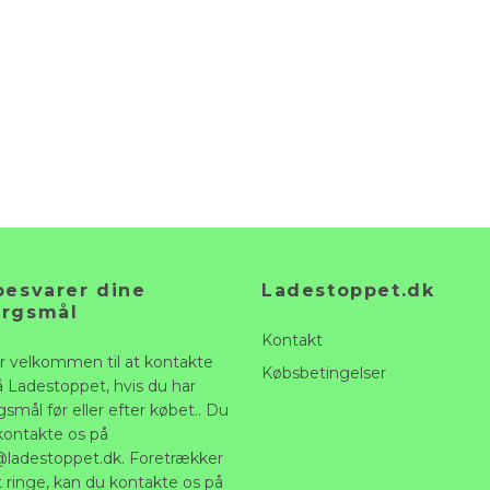
besvarer dine
Ladestoppet.dk
ørgsmål
Kontakt
r velkommen til at kontakte
Købsbetingelser
å Ladestoppet, hvis du har
smål før eller efter købet.. Du
kontakte os på
@ladestoppet.dk
. Foretrækker
t ringe, kan du kontakte os på