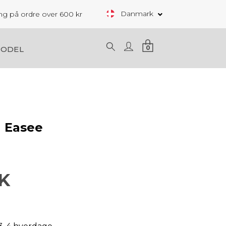
Danmark
ring på ordre over 600 kr
0
MODEL
g Easee
K