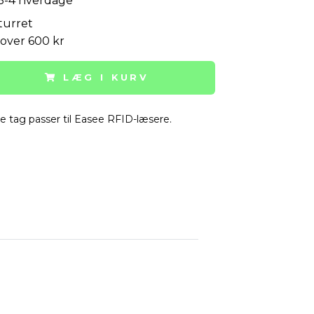
 3-4 hverdage
turret
 over 600 kr
LÆG I KURV
e tag passer til Easee RFID-læsere.