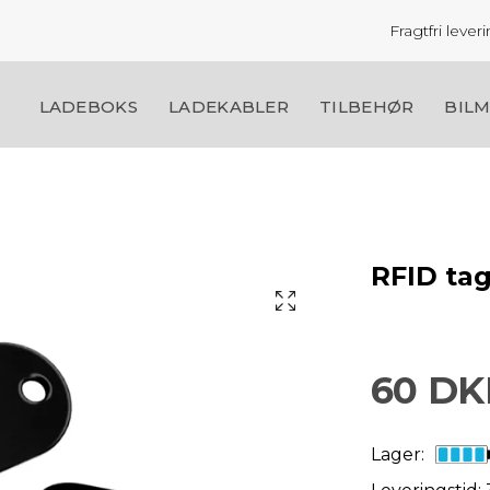
Fragtfri leve
LADEBOKS
LADEKABLER
TILBEHØR
BIL
RFID ta
60 DK
Lager: