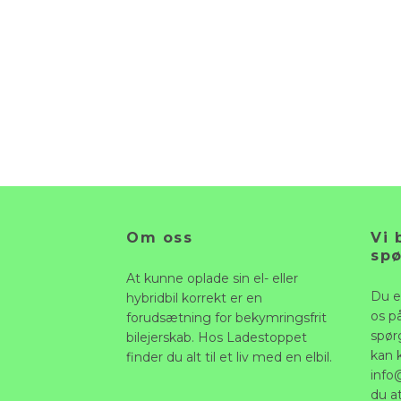
Om oss
Vi 
sp
At kunne oplade sin el- eller
Du e
hybridbil korrekt er en
os p
forudsætning for bekymringsfrit
spørg
bilejerskab. Hos Ladestoppet
kan 
finder du alt til et liv med en elbil.
info
du a