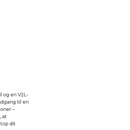
l og en V2L-
dgang til en
ioner –
 at
top dit