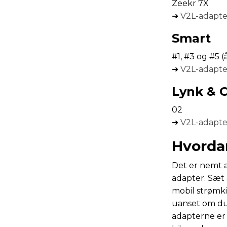
Zeekr 7X
➜
V2L-adapter
Smart
#1, #3 og #5 
➜
V2L-adapter
Lynk & 
02
➜
V2L-adapter
Hvordan
Det er nemt a
adapter. Sæt 
mobil strømki
uanset om du
adapterne er 