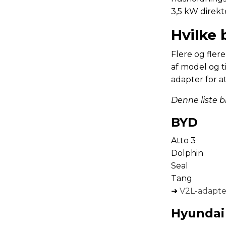
3,5 kW direkte
Hvilke 
Flere og fler
af model og ti
adapter for at
Denne liste bl
BYD
Atto 3
Dolphin
Seal
Tang
➜
V2L-adapter
Hyundai