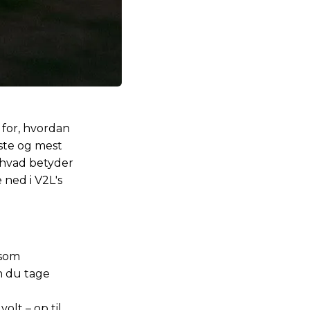
 for, hvordan
ste og mest
 hvad betyder
ned i V2L's
 som
n du tage
lt – op til