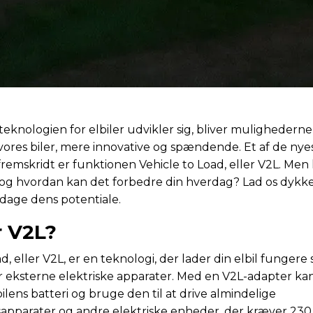
 teknologien for elbiler udvikler sig, bliver mulighederne
vores biler, mere innovative og spændende. Et af de nye
remskridt er funktionen Vehicle to Load, eller V2L. Men
 og hvordan kan det forbedre din hverdag? Lad os dykke 
dage dens potentiale.
r V2L?
d, eller V2L, er en teknologi, der lader din elbil fungere
r eksterne elektriske apparater. Med en V2L-adapter ka
ilens batteri og bruge den til at drive almindelige
pparater og andre elektriske enheder, der kræver 230 vo