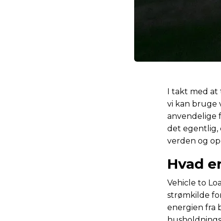
I takt med at
vi kan bruge 
anvendelige f
det egentlig,
verden og op
Hvad e
Vehicle to Loa
strømkilde fo
energien fra b
husholdningsa