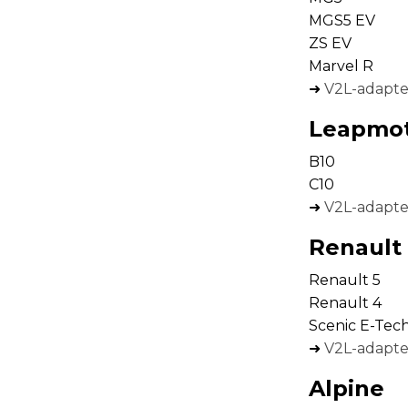
MGS5 EV
ZS EV
Marvel R
➜
V2L-adapte
Leapmo
B10
C10
➜
V2L-adapte
Renault
Renault 5
Renault 4
Scenic E-Tec
➜
V2L-adapter
Alpine