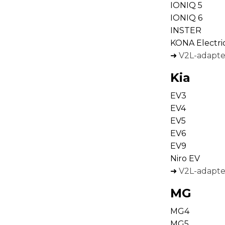
IONIQ 5
IONIQ 6
INSTER
KONA Electri
➜
V2L-adapter
Kia
EV3
EV4
EV5
EV6
EV9
Niro EV
➜
V2L-adapter
MG
MG4
MG5