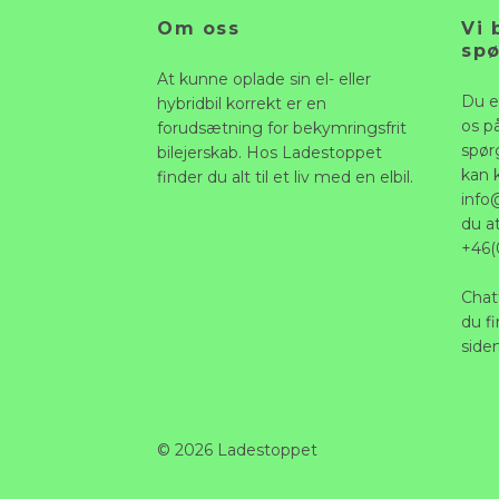
Om oss
Vi 
sp
At kunne oplade sin el- eller
Du e
hybridbil korrekt er en
os p
forudsætning for bekymringsfrit
spørg
bilejerskab. Hos Ladestoppet
kan 
finder du alt til et liv med en elbil.
info
du a
+46(
Chat
du fi
siden
© 2026 Ladestoppet