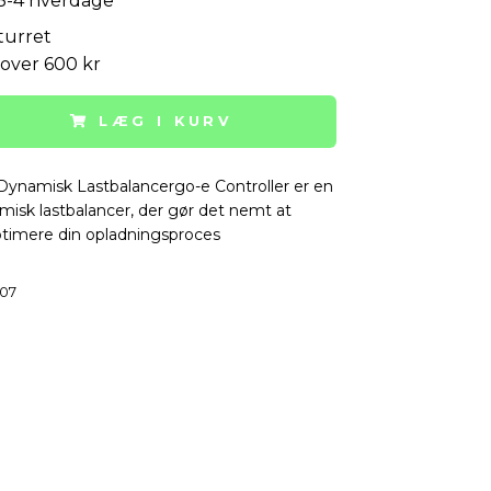
 3-4 hverdage
turret
 over 600 kr
LÆG I KURV
Dynamisk Lastbalancergo-e Controller er en
isk lastbalancer, der gør det nemt at
timere din opladningsproces
07