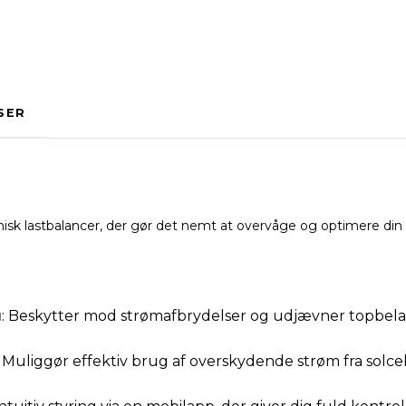
SER
isk lastbalancer, der gør det nemt at overvåge og optimere din
g
: Beskytter mod strømafbrydelser og udjævner topbelast
: Muliggør effektiv brug af overskydende strøm fra solc