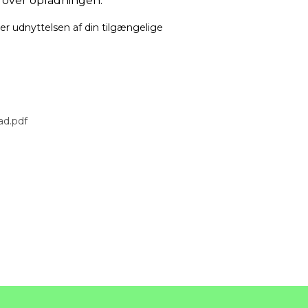
ol over opladningen.
er udnyttelsen af din tilgængelige
ad.pdf