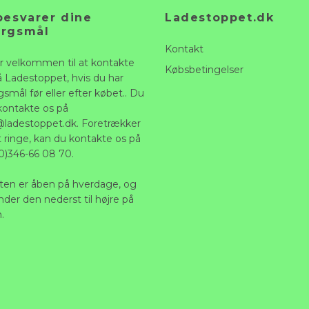
besvarer dine
Ladestoppet.dk
ørgsmål
Kontakt
r velkommen til at kontakte
Købsbetingelser
å Ladestoppet, hvis du har
smål før eller efter købet.. Du
kontakte os på
@ladestoppet.dk
. Foretrækker
t ringe, kan du kontakte os på
0)346-66 08 70.
ten er åben på hverdage, og
nder den nederst til højre på
.