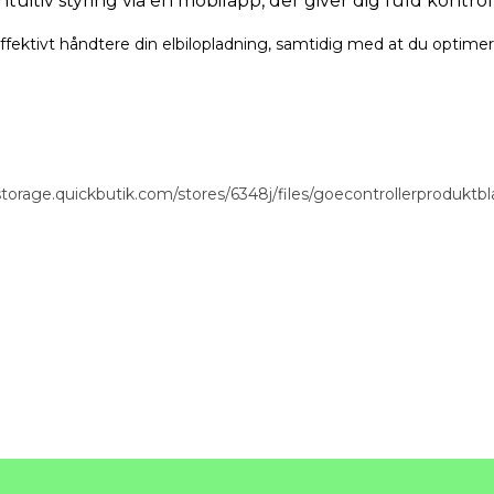
intuitiv styring via en mobilapp, der giver dig fuld kontr
ffektivt håndtere din elbilopladning, samtidig med at du optimer
orage.quickbutik.com/stores/6348j/files/goecontrollerproduktbl