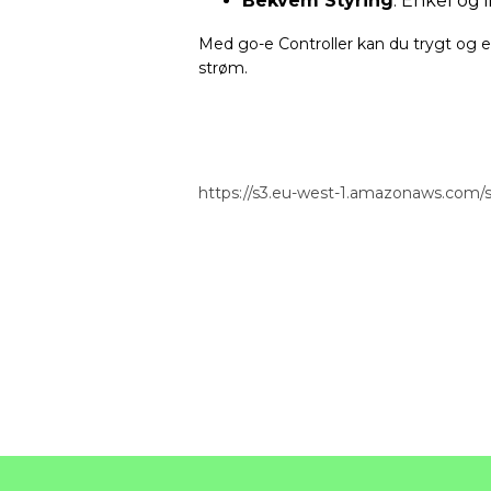
Bekvem Styring
: Enkel og 
Med go-e Controller kan du trygt og e
strøm.
https://s3.eu-west-1.amazonaws.com/st