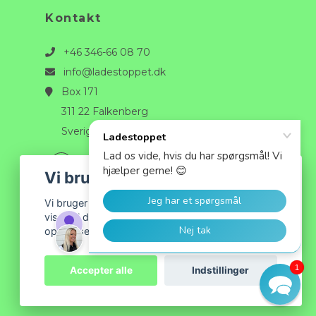
Kontakt
+46 346-66 08 70
info@ladestoppet.dk
Box 171
311 22 Falkenberg
Sverige
Vi bruger cookies
Vi bruger cookies til at tilpasse det indhold, der
vises til dig, og for at give dig den bedst mulige
oplevelse, når du handler hos os.
1
Accepter alle
Indstillinger