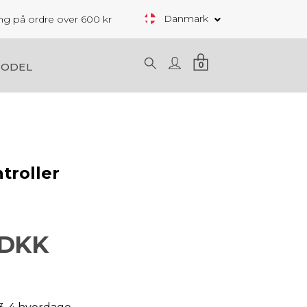
Danmark
ring på ordre over 600 kr
0
MODEL
troller
 DKK