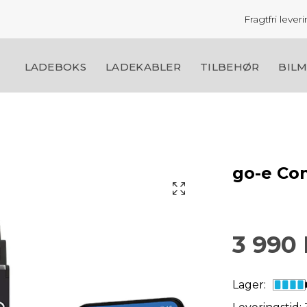
Fragtfri leve
LADEBOKS
LADEKABLER
TILBEHØR
BIL
go-e Con
3 990
Lager: