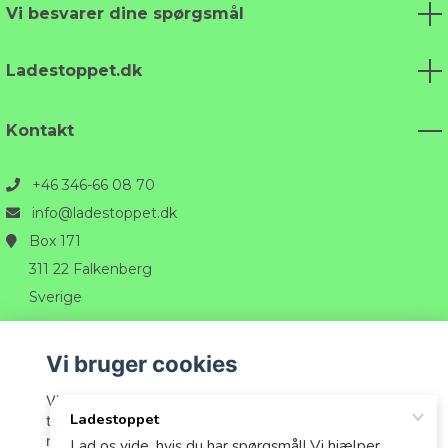
Vi besvarer dine spørgsmål
Ladestoppet.dk
Kontakt
+46 346-66 08 70
info@ladestoppet.dk
Box 171
311 22 Falkenberg
Sverige
Vi bruger cookies
Vi bruger cookies til at tilpasse det indhold, der vises
til dig, og for at give dig den bedst mulige oplevelse,
når du handler hos os.